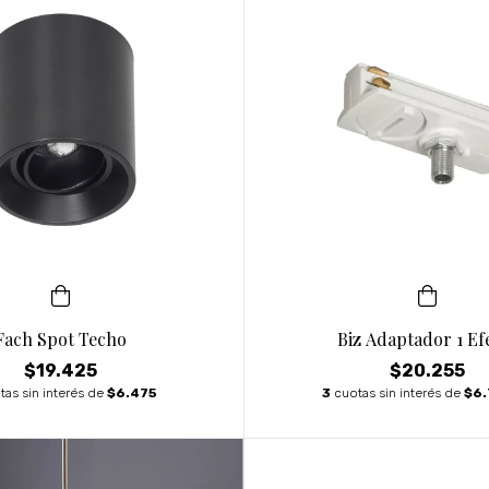
Fach Spot Techo
Biz Adaptador 1 Ef
$19.425
$20.255
tas sin interés de
$6.475
3
cuotas sin interés de
$6.