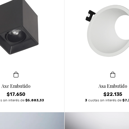
Axe Embutido
Asa Embutido
$17.650
$22.135
s sin interés de
$5.883,33
3
cuotas sin interés de
$7.