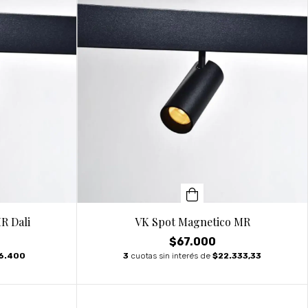
R Dali
VK Spot Magnetico MR
$67.000
6.400
3
cuotas sin interés de
$22.333,33