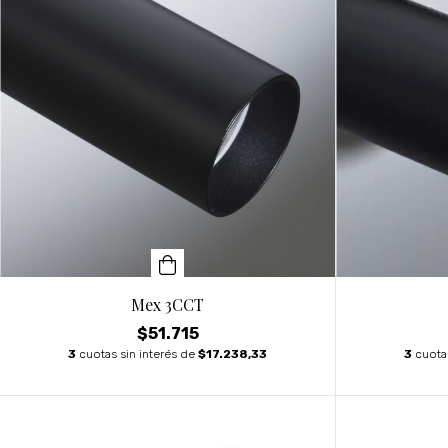
Mex 3CCT
$51.715
3
cuotas sin interés de
$17.238,33
3
cuota