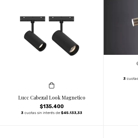
3
cuotas
Lucc Cabezal Look Magnetico
$135.400
3
cuotas sin interés de
$45.133,33