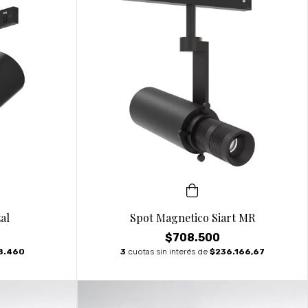
al
Spot Magnetico Siart MR
$708.500
8.460
3
cuotas sin interés de
$236.166,67