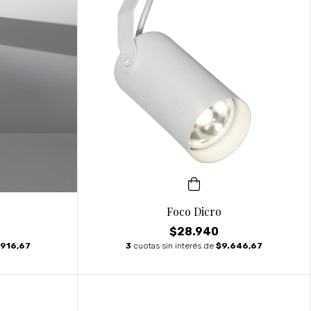
Foco Dicro
$28.940
.916,67
3
cuotas sin interés de
$9.646,67