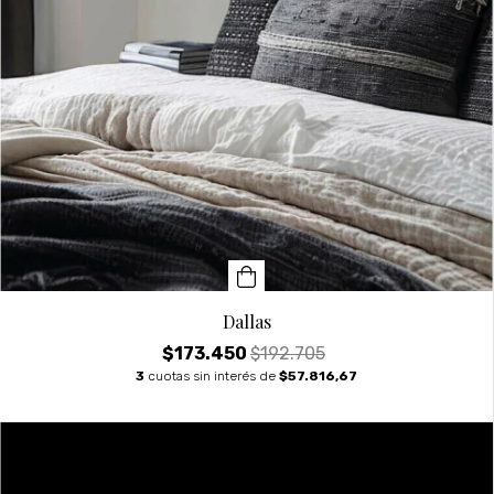
Dallas
$173.450
$192.705
3
cuotas sin interés de
$57.816,67