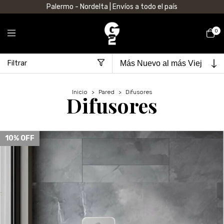
Palermo - Nordelta | Envíos a todo el país
0
Filtrar
Inicio
>
Pared
>
Difusores
Difusores
10
% OFF