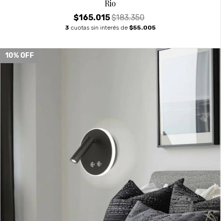
Rio
$165.015
$183.350
3
cuotas sin interés de
$55.005
10
% OFF