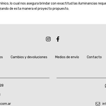
mínico, lo cual nos asegura brindar con exactitud las iluminancias requ
izando de esta manera el proyecto propuesto.
os
Cambios y devoluciones
Medios de envío
Contacto
28
8
.com.ar
in