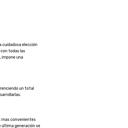
a cuidadosa elección
 con todas las
n, impone una
frenciendo un total
arrollarlas.
des mas convenientes
e última generación se