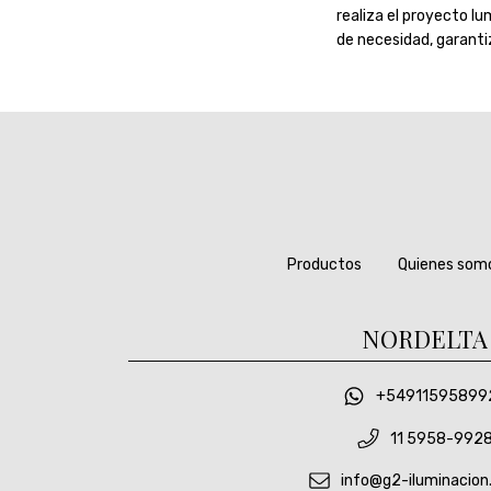
realiza el proyecto lu
de necesidad, garant
Productos
Quienes som
NORDELTA
+54911595899
11 5958-992
info@g2-iluminacion