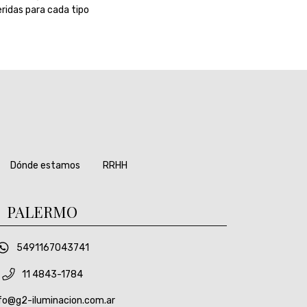
eridas para cada tipo
Dónde estamos
RRHH
PALERMO
5491167043741
11 4843-1784
fo@g2-iluminacion.com.ar