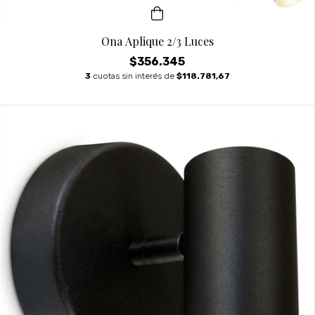
Ona Aplique 2/3 Luces
$356.345
3
cuotas sin interés de
$118.781,67