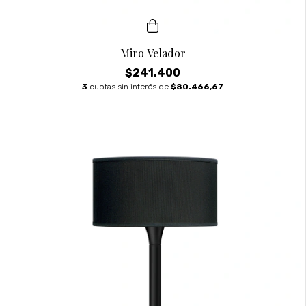
Miro Velador
$241.400
3
cuotas sin interés de
$80.466,67