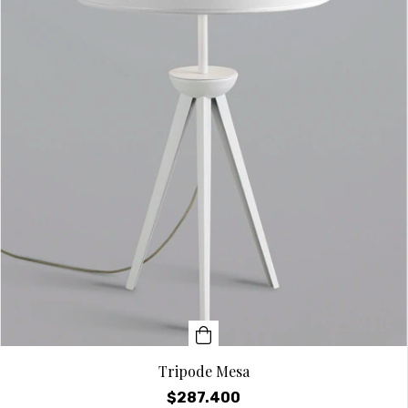
Tripode Mesa
$287.400