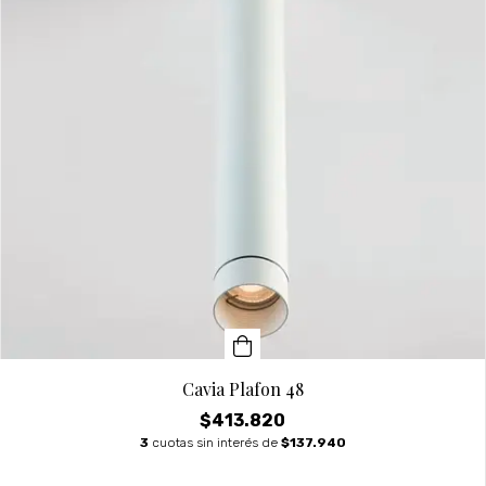
Cavia Plafon 48
$413.820
3
cuotas sin interés de
$137.940