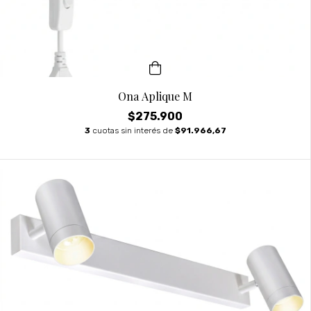
Ona Aplique M
$275.900
3
cuotas sin interés de
$91.966,67