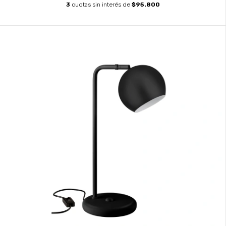
3
cuotas sin interés de
$95.800