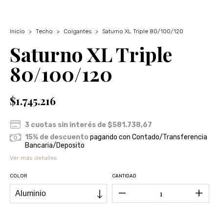
Inicio
>
Techo
>
Colgantes
>
Saturno XL Triple 80/100/120
Saturno XL Triple
80/100/120
$1.745.216
3
cuotas sin interés de
$581.738,67
15% de descuento
pagando con Contado/Transferencia
Bancaria/Deposito
Ver más detalles
COLOR
CANTIDAD