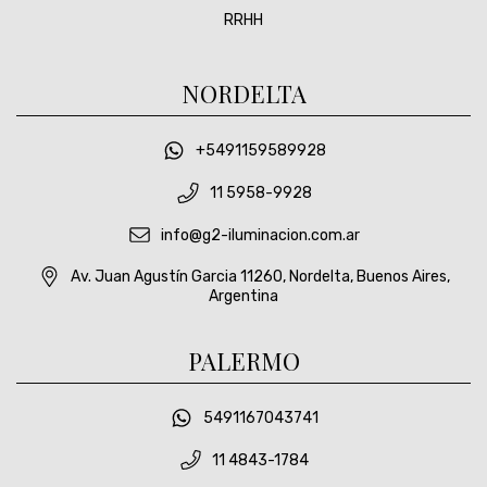
RRHH
NORDELTA
+5491159589928
11 5958-9928
info@g2-iluminacion.com.ar
Av. Juan Agustín Garcia 11260, Nordelta, Buenos Aires,
Argentina
PALERMO
5491167043741
11 4843-1784