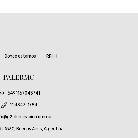
Dónde estamos
RRHH
PALERMO
5491167043741
11 4843-1784
fo@g2-iluminacion.com.ar
t 1530, Buenos Aires, Argentina