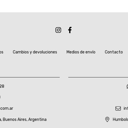
os
Cambios y devoluciones
Medios de envío
Contacto
28
8
.com.ar
in
a, Buenos Aires, Argentina
Humbold