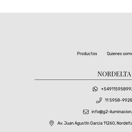
Productos
Quienes som
NORDELTA
+54911595899
11 5958-992
info@g2-iluminacion
Av. Juan Agustín Garcia 11260, Nordelt