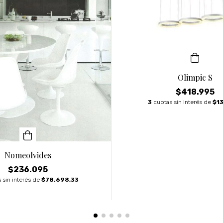
Olimpic S
$418.995
3
cuotas sin interés de
$1
Nomeolvides
$236.095
 sin interés de
$78.698,33