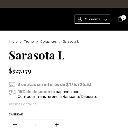
0
Mi cuenta
Inicio
>
Techo
>
Colgantes
>
Sarasota L
Sarasota L
$527.179
3
cuotas sin interés de
$175.726,33
15% de descuento
pagando con
Contado/Transferencia Bancaria/Deposito
Ver más detalles
CANTIDAD