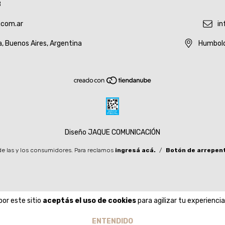
8
.com.ar
in
a, Buenos Aires, Argentina
Humbold
Diseño JAQUE COMUNICACIÓN
e las y los consumidores. Para reclamos
ingresá acá.
/
Botón de arrepen
por este sitio
aceptás el uso de cookies
para agilizar tu experienci
ENTENDIDO