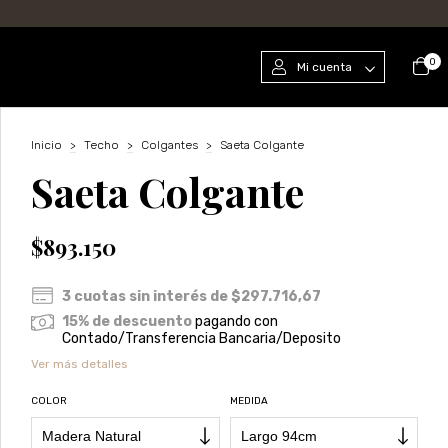
0
Mi cuenta
Inicio
>
Techo
>
Colgantes
>
Saeta Colgante
Saeta Colgante
$893.150
3
cuotas sin interés de
$297.716,67
15% de descuento
pagando con
Contado/Transferencia Bancaria/Deposito
Ver más detalles
COLOR
MEDIDA