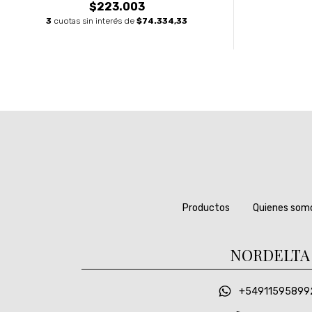
$223.003
3
cuotas sin interés de
$74.334,33
Productos
Quienes som
NORDELTA
+54911595899