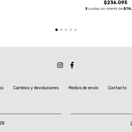
$236.095
3
cuotas sin interés de
$78
os
Cambios y devoluciones
Medios de envío
Contacto
28