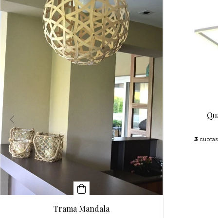
Qu
3
cuotas
Trama Mandala