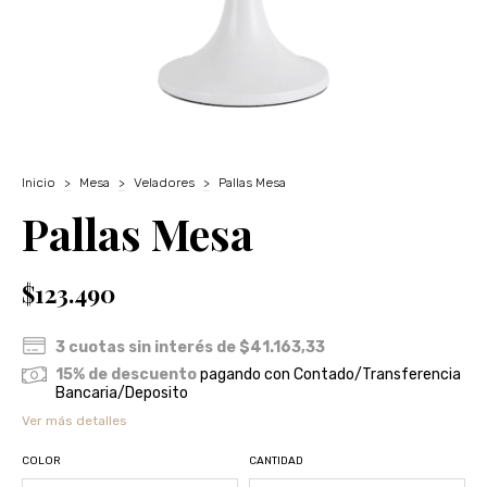
Inicio
>
Mesa
>
Veladores
>
Pallas Mesa
Pallas Mesa
$123.490
3
cuotas sin interés de
$41.163,33
15% de descuento
pagando con Contado/Transferencia
Bancaria/Deposito
Ver más detalles
COLOR
CANTIDAD