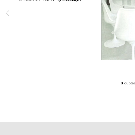
3
cuotas sin interés de
$113.634,67
3
cuotas