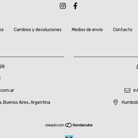
os
Cambios y devoluciones
Medios de envío
Contacto
28
8
.com.ar
in
a, Buenos Aires, Argentina
Humbold