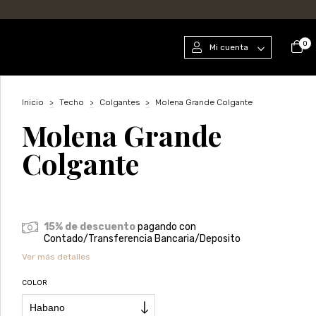
0
Mi cuenta
Inicio
>
Techo
>
Colgantes
>
Molena Grande Colgante
Molena Grande
Colgante
15% de descuento
pagando con
Contado/Transferencia Bancaria/Deposito
Ver más detalles
COLOR