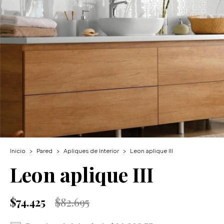
Inicio
>
Pared
>
Apliques de Interior
>
Leon aplique III
Leon aplique III
$74.425
$82.695