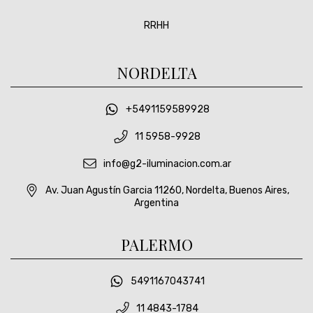
RRHH
NORDELTA
+5491159589928
11 5958-9928
info@g2-iluminacion.com.ar
Av. Juan Agustín Garcia 11260, Nordelta, Buenos Aires,
Argentina
PALERMO
5491167043741
11 4843-1784