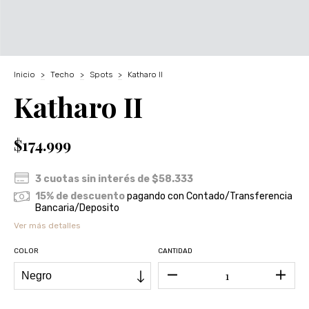
Inicio
>
Techo
>
Spots
>
Katharo II
Katharo II
$174.999
3
cuotas sin interés de
$58.333
15% de descuento
pagando con Contado/Transferencia
Bancaria/Deposito
Ver más detalles
COLOR
CANTIDAD