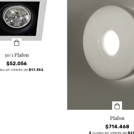
30/1 Plafon
$52.056
as sin interés de
$17.352
Plafon
$714.468
3
cuotas sin interés de
$2