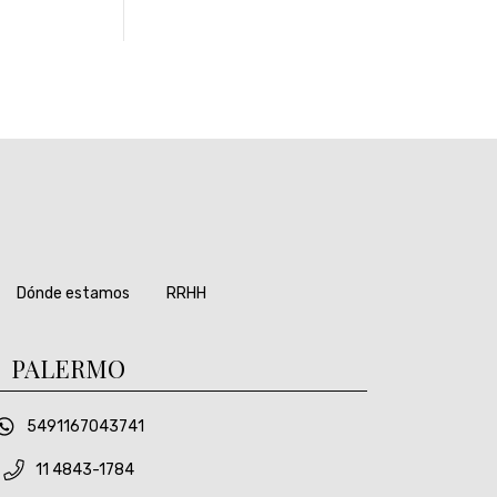
Dónde estamos
RRHH
PALERMO
5491167043741
11 4843-1784