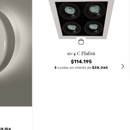
10/4 C Plafon
$114.195
3
cuotas sin interés de
$38.065
38.156