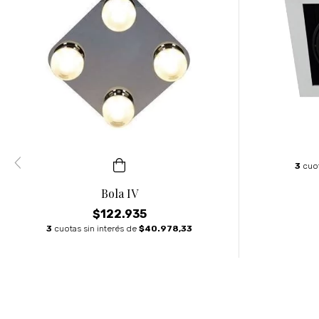
3
cuot
Bola IV
$122.935
3
cuotas sin interés de
$40.978,33