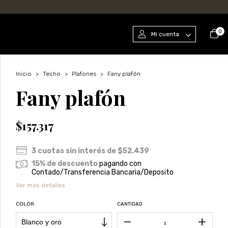
0
Mi cuenta
Inicio
>
Techo
>
Plafones
>
Fany plafón
Fany plafón
$157.317
3
cuotas sin interés de
$52.439
15% de descuento
pagando con
Contado/Transferencia Bancaria/Deposito
Ver más detalles
COLOR
CANTIDAD