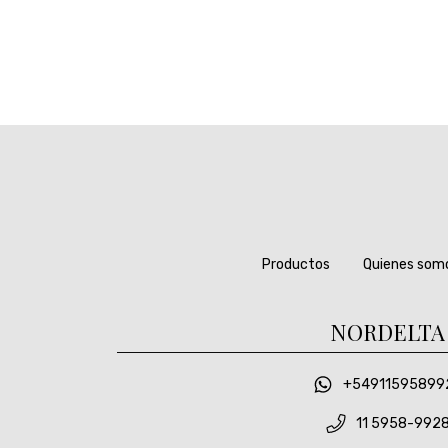
Productos
Quienes som
NORDELTA
+54911595899
11 5958-992