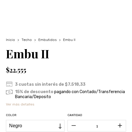
Inicio
>
Techo
>
Embutidos
>
Embu II
Embu II
$22.555
3
cuotas sin interés de
$7.518,33
15% de descuento
pagando con Contado/Transferencia
Bancaria/Deposito
Ver más detalles
COLOR
CANTIDAD