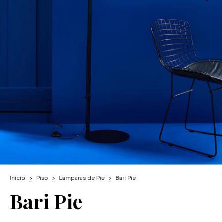
Inicio
>
Piso
>
Lamparas de Pie
>
Bari Pie
Bari Pie