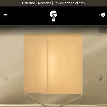
Palermo - Nordelta | Envíos a todo el país
0
1
/
4