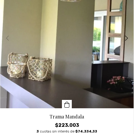
Trama Mandala
$223.003
3
cuotas sin interés de
$74.334,33