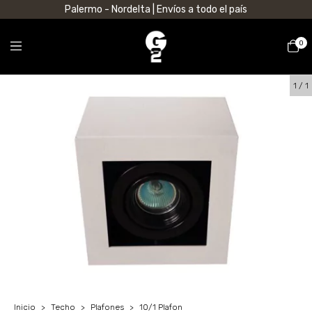
Palermo - Nordelta | Envíos a todo el país
0
1
/
1
Inicio
>
Techo
>
Plafones
>
10/1 Plafon