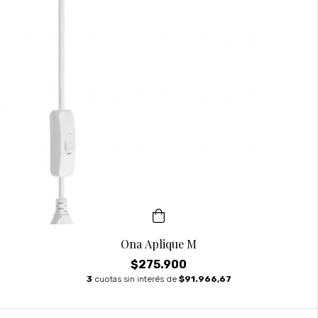
Ona Aplique M
$275.900
3
cuotas sin interés de
$91.966,67