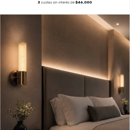
3
cuotas sin interés de
$46.000