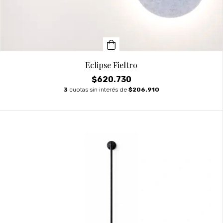
Eclipse Fieltro
$620.730
3
cuotas sin interés de
$206.910