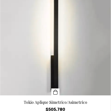
Tokio Aplique Simetrico/Asimetrico
$505.780