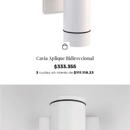
Cavia Aplique Bidireccional
$333.355
3
cuotas sin interés de
$111.118,33