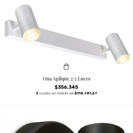
Ona Aplique 2/3 Luces
$356.345
3
cuotas sin interés de
$118.781,67